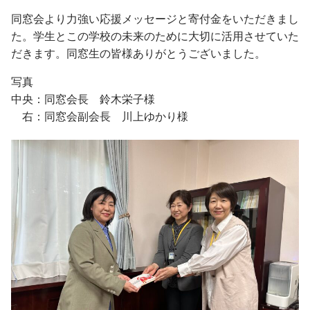
入学手続・納入金・授業料
クラブ・同好会
図書館トップ
助産学専攻
同窓会より力強い応援メッセージと寄付金をいただきまし
交通案内
利用案内
基礎教養科目・ゼミナール
た。学生とこの学校の未来のために大切に活用させていた
オープンキャンパス
利用規程
だきます。同窓生の皆様ありがとうございました。
情報の探し方
写真
図書館活用術
中央：同窓会長 鈴木栄子様
公開講座トップ
右：同窓会副会長 川上ゆかり様
地域連携センター
公開講座一覧
出張講座・出前講座・講師派遣
その他の講座一覧
子育て支援・わいわいひろば