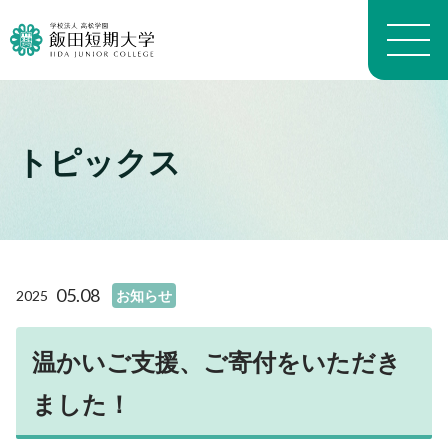
トピックス
大学概要トップ
建学の精神
トピックス一覧
学長メッセージ
学科・専攻の教育目的
学科案内トップ
教員プロフィール（職位）
生活科学学科生活科学専攻
施設トップ
05.08
2025
お知らせ
教員プロフィール（名前）
生活科学学科介護福祉専攻
アクセスマップ
沿革
生活科学学科食物栄養専攻
進路トップ
キャンパスマップ
よくある質問 FAQ
幼児教育学科
温かいご支援、ご寄付をいただき
就職
キャンパスライフトップ
いいたん基礎教育通信
看護学科
進学・編入学
ました！
イベント
財務情報
養護教育専攻
卒業生インタビュー
入試情報トップ
学生生活経済学
地域看護学専攻