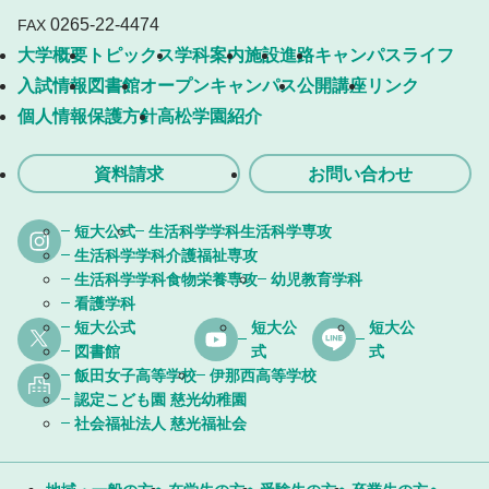
0265-22-4474
FAX
大学概要
トピックス
学科案内
施設
進路
キャンパスライフ
入試情報
図書館
オープンキャンパス
公開講座
リンク
個人情報保護方針
高松学園紹介
資料請求
お問い合わせ
短大公式
生活科学学科生活科学専攻
生活科学学科介護福祉専攻
生活科学学科食物栄養専攻
幼児教育学科
看護学科
短大公式
短大公
短大公
図書館
式
式
飯田女子高等学校
伊那西高等学校
認定こども園 慈光幼稚園
社会福祉法人 慈光福祉会