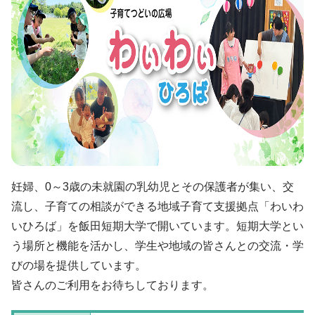
入学手続・納入金・授業料
クラブ・同好会
図書館トップ
助産学専攻
交通案内
利用案内
基礎教養科目・ゼミナール
オープンキャンパス
利用規程
情報の探し方
図書館活用術
公開講座トップ
地域連携センター
公開講座一覧
出張講座・出前講座・講師派遣
その他の講座一覧
妊婦、0～3歳の未就園の乳幼児とその保護者が集い、交
子育て支援・わいわいひろば
流し、子育ての相談ができる地域子育て支援拠点「わいわ
いひろば」を飯田短期大学で開いています。短期大学とい
う場所と機能を活かし、学生や地域の皆さんとの交流・学
びの場を提供しています。
皆さんのご利用をお待ちしております。