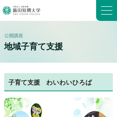
大学概要トップ
地域子育て支援
建学の精神
トピックス一覧
学長メッセージ
学科・専攻の教育目的
学科案内トップ
教員プロフィール（職位）
生活科学学科生活科学専攻
施設トップ
教員プロフィール（名前）
生活科学学科介護福祉専攻
子育て支援 わいわいひろば
アクセスマップ
沿革
生活科学学科食物栄養専攻
進路トップ
キャンパスマップ
よくある質問 FAQ
幼児教育学科
就職
キャンパスライフトップ
いいたん基礎教育通信
看護学科
進学・編入学
イベント
財務情報
養護教育専攻
卒業生インタビュー
入試情報トップ
学生生活経済学
地域看護学専攻