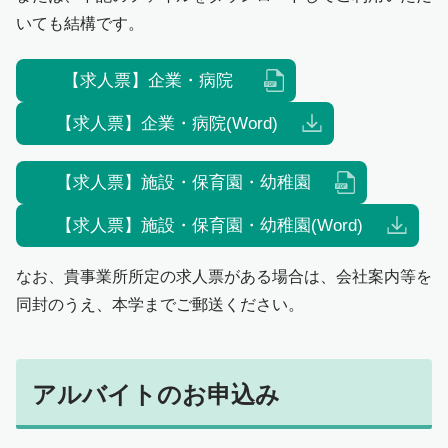
入学手続・納入金・授業料
クラブ・同好会
図書館トップ
助産学専攻
いても結構です。
交通案内
利用案内
基礎教養科目・ゼミナール
オープンキャンパス
利用規程
【求人票】企業・病院
情報の探し方
【求人票】企業・病院(Word)
図書館活用術
公開講座トップ
地域連携センター
【求人票】施設・保育園・幼稚園
公開講座一覧
【求人票】施設・保育園・幼稚園(Word)
出張講座・出前講座・講師派遣
その他の講座一覧
なお、貴事業所所定の求人票がある場合は、会社案内等を
子育て支援・わいわいひろば
同封のうえ、本学までご郵送ください。
アルバイトのお申込み