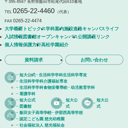
〒395-8567 長野県飯田市松尾代田610番地
0265-22-4460
TEL
（代表）
0265-22-4474
FAX
大学概要
トピックス
学科案内
施設
進路
キャンパスライフ
入試情報
図書館
オープンキャンパス
公開講座
リンク
個人情報保護方針
高松学園紹介
資料請求
お問い合わせ
短大公式
生活科学学科生活科学専攻
生活科学学科介護福祉専攻
生活科学学科食物栄養専攻
幼児教育学科
看護学科
短大公式
短大公
短大公
図書館
式
式
飯田女子高等学校
伊那西高等学校
認定こども園 慈光幼稚園
社会福祉法人 慈光福祉会