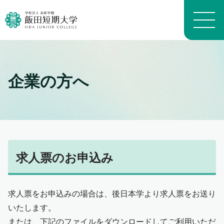
企業の方へ
大学概要トップ
建学の精神
トピックス一覧
学長メッセージ
学科・専攻の教育目的
学科案内トップ
教員プロフィール（職位）
生活科学学科生活科学専攻
施設トップ
教員プロフィール（名前）
生活科学学科介護福祉専攻
求人票のお申込み
アクセスマップ
沿革
生活科学学科食物栄養専攻
進路トップ
キャンパスマップ
よくある質問 FAQ
幼児教育学科
就職
キャンパスライフトップ
いいたん基礎教育通信
看護学科
求人票をお申込みの場合は、後日本学より求人票をお送り
進学・編入学
イベント
財務情報
養護教育専攻
いたします。
卒業生インタビュー
入試情報トップ
学生生活経済学
地域看護学専攻
または、下記のファイルをダウンロードしてご利用いただ