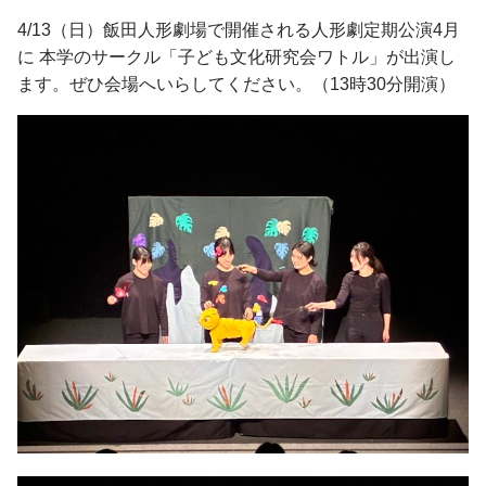
入学手続・納入金・授業料
クラブ・同好会
図書館トップ
助産学専攻
4/13（日）飯田人形劇場で開催される人形劇定期公演4月
交通案内
利用案内
基礎教養科目・ゼミナール
に 本学のサークル「子ども文化研究会ワトル」が出演し
オープンキャンパス
利用規程
ます。ぜひ会場へいらしてください。（13時30分開演）
情報の探し方
図書館活用術
公開講座トップ
地域連携センター
公開講座一覧
出張講座・出前講座・講師派遣
その他の講座一覧
子育て支援・わいわいひろば