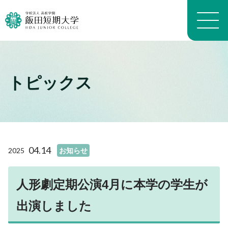
トピックス
大学概要トップ
建学の精神
トピックス一覧
学長メッセージ
学科・専攻の教育目的
学科案内トップ
教員プロフィール（職位）
生活科学学科生活科学専攻
施設トップ
04.14
2025
お知らせ
教員プロフィール（名前）
生活科学学科介護福祉専攻
アクセスマップ
沿革
生活科学学科食物栄養専攻
進路トップ
キャンパスマップ
よくある質問 FAQ
幼児教育学科
人形劇定期公演4月に本学の学生が
就職
キャンパスライフトップ
いいたん基礎教育通信
看護学科
進学・編入学
出演しました
イベント
財務情報
養護教育専攻
卒業生インタビュー
入試情報トップ
学生生活経済学
地域看護学専攻