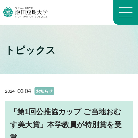
トピックス
大学概要トップ
建学の精神
トピックス一覧
学長メッセージ
学科・専攻の教育目的
学科案内トップ
教員プロフィール（職位）
生活科学学科生活科学専攻
施設トップ
03.04
2024
お知らせ
教員プロフィール（名前）
生活科学学科介護福祉専攻
アクセスマップ
沿革
生活科学学科食物栄養専攻
進路トップ
キャンパスマップ
よくある質問 FAQ
幼児教育学科
「第1回公推協カップ ご当地おむ
就職
キャンパスライフトップ
いいたん基礎教育通信
看護学科
進学・編入学
す美大賞」本学教員が特別賞を受
イベント
財務情報
養護教育専攻
卒業生インタビュー
入試情報トップ
学生生活経済学
地域看護学専攻
賞