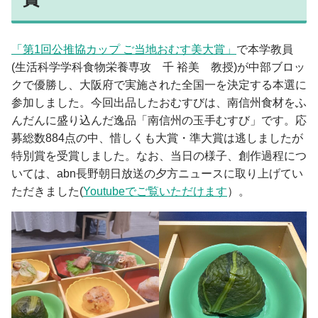
入学手続・納入金・授業料
クラブ・同好会
図書館トップ
助産学専攻
交通案内
利用案内
基礎教養科目・ゼミナール
オープンキャンパス
「第1回公推協カップ ご当地おむす美大賞」
で本学教員
利用規程
(生活科学学科食物栄養専攻 千 裕美 教授)が中部ブロッ
情報の探し方
クで優勝し、大阪府で実施された全国一を決定する本選に
図書館活用術
参加しました。今回出品したおむすびは、南信州食材をふ
公開講座トップ
んだんに盛り込んだ逸品「南信州の玉手むすび」です。応
地域連携センター
募総数884点の中、惜しくも大賞・準大賞は逃しましたが
公開講座一覧
特別賞を受賞しました。なお、当日の様子、創作過程につ
出張講座・出前講座・講師派遣
いては、abn長野朝日放送の夕方ニュースに取り上げてい
その他の講座一覧
ただきました(
Youtubeでご覧いただけます
）。
子育て支援・わいわいひろば