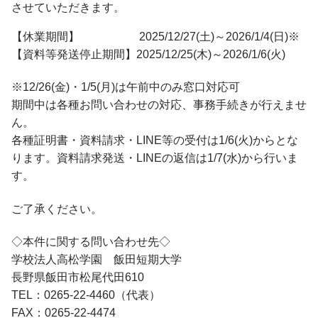
入学手続・納入金・授業料
させていただきます。
クラブ・同好会
図書館トップ
助産学専攻
交通案内
利用案内
基礎教養科目・ゼミナール
【休業期間】 2025/12/27(土)～2026/1/4(日)※
オープンキャンパス
利用規程
【資料等発送停止期間】2025/12/25(木)～2026/1/6(火)
情報の探し方
※12/26(金)・1/5(月)は午前中のみ窓口対応可
図書館活用術
期間中は各種お問い合わせの対応、事務手続きが行えませ
公開講座トップ
ん。
地域連携センター
各種証明書・資料請求・LINE等の受付は1/6(火)からとな
公開講座一覧
ります。資料請求発送・LINEの返信は1/7(水)から行いま
出張講座・出前講座・講師派遣
す。
その他の講座一覧
子育て支援・わいわいひろば
ご了承ください。
◇本件に関する問い合わせ先◇
学校法人高松学園 飯田短期大学
長野県飯田市松尾代田610
TEL：0265-22-4460（代表）
FAX：0265-22-4474