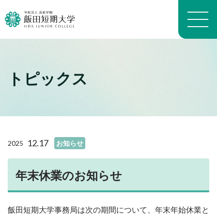
トピックス
大学概要トップ
建学の精神
トピックス一覧
学長メッセージ
学科・専攻の教育目的
学科案内トップ
教員プロフィール（職位）
生活科学学科生活科学専攻
施設トップ
12.17
2025
お知らせ
教員プロフィール（名前）
生活科学学科介護福祉専攻
アクセスマップ
沿革
生活科学学科食物栄養専攻
進路トップ
キャンパスマップ
よくある質問 FAQ
幼児教育学科
年末休業のお知らせ
就職
キャンパスライフトップ
いいたん基礎教育通信
看護学科
進学・編入学
イベント
財務情報
養護教育専攻
卒業生インタビュー
入試情報トップ
学生生活経済学
飯田短期大学事務局は次の期間について、年末年始休業と
地域看護学専攻