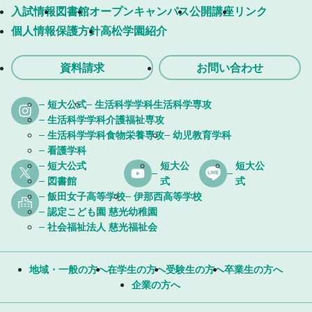
入試情報
図書館
オープンキャンパス
公開講座
リンク
個人情報保護方針
高松学園紹介
資料請求
お問い合わせ
短大公式
生活科学学科生活科学専攻
生活科学学科介護福祉専攻
生活科学学科食物栄養専攻
幼児教育学科
看護学科
短大公式
短大公
短大公
図書館
式
式
飯田女子高等学校
伊那西高等学校
認定こども園 慈光幼稚園
社会福祉法人 慈光福祉会
地域・一般の方へ
在学生の方へ
受験生の方へ
卒業生の方へ
企業の方へ