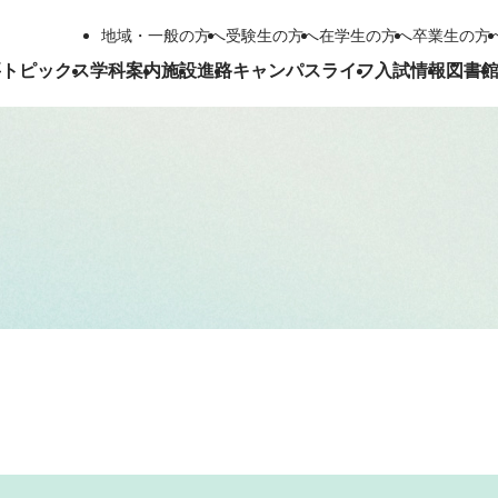
地域・一般の方へ
受験生の方へ
在学生の方へ
卒業生の方
要
トピックス
学科案内
施設
進路
キャンパスライフ
入試情報
図書