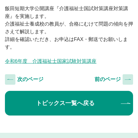
入学手続・納入金・授業料
クラブ・同好会
図書館トップ
助産学専攻
飯田短期大学公開講座『介護福祉士国試対策講座対策講
交通案内
利用案内
基礎教養科目・ゼミナール
座』を実施します。
オープンキャンパス
利用規程
介護福祉士養成校の教員が、合格にむけて問題の傾向を押
情報の探し方
さえて解説します。
詳細を確認いただき、お申込はFAX・郵送でお願いしま
図書館活用術
公開講座トップ
す。
地域連携センター
令和6年度 介護福祉士国家試験対策講座
公開講座一覧
出張講座・出前講座・講師派遣
次のページ
前のページ
その他の講座一覧
子育て支援・わいわいひろば
トピックス一覧へ戻る