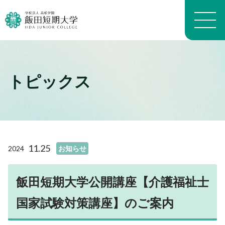
トピックス
大学概要トップ
建学の精神
トピックス一覧
学長メッセージ
学科・専攻の教育目的
学科案内トップ
教員プロフィール（職位）
生活科学学科生活科学専攻
施設トップ
11.25
2024
お知らせ
教員プロフィール（名前）
生活科学学科介護福祉専攻
アクセスマップ
沿革
生活科学学科食物栄養専攻
進路トップ
キャンパスマップ
よくある質問 FAQ
幼児教育学科
飯田短期大学公開講座【介護福祉士
就職
キャンパスライフトップ
いいたん基礎教育通信
看護学科
進学・編入学
国家試験対策講座】のご案内
イベント
財務情報
養護教育専攻
卒業生インタビュー
入試情報トップ
学生生活経済学
地域看護学専攻