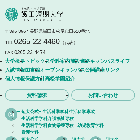
〒395-8567 長野県飯田市松尾代田610番地
0265-22-4460
TEL
（代表）
0265-22-4474
FAX
大学概要
トピックス
学科案内
施設
進路
キャンパスライフ
入試情報
図書館
オープンキャンパス
公開講座
リンク
個人情報保護方針
高松学園紹介
資料請求
お問い合わせ
短大公式
生活科学学科生活科学専攻
生活科学学科介護福祉専攻
生活科学学科食物栄養専攻
幼児教育学科
看護学科
短大公式
短大公
短大公