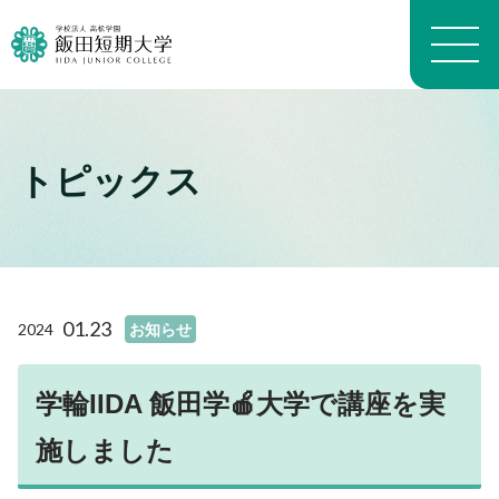
トピックス
大学概要トップ
建学の精神
トピックス一覧
学長メッセージ
学科・専攻の教育目的
学科案内トップ
教員プロフィール（職位）
生活科学学科生活科学専攻
施設トップ
01.23
2024
お知らせ
教員プロフィール（名前）
生活科学学科介護福祉専攻
アクセスマップ
沿革
生活科学学科食物栄養専攻
進路トップ
キャンパスマップ
よくある質問 FAQ
幼児教育学科
学輪IIDA 飯田学🍎大学で講座を実
就職
キャンパスライフトップ
いいたん基礎教育通信
看護学科
進学・編入学
施しました
イベント
財務情報
養護教育専攻
卒業生インタビュー
入試情報トップ
学生生活経済学
地域看護学専攻