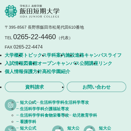
〒395-8567 長野県飯田市松尾代田610番地
0265-22-4460
TEL
（代表）
0265-22-4474
FAX
大学概要
トピックス
学科案内
施設
進路
キャンパスライフ
入試情報
図書館
オープンキャンパス
公開講座
リンク
個人情報保護方針
高松学園紹介
資料請求
お問い合わせ
短大公式
生活科学学科生活科学専攻
生活科学学科介護福祉専攻
生活科学学科食物栄養専攻
幼児教育学科
看護学科
短大公式
短大公
短大公