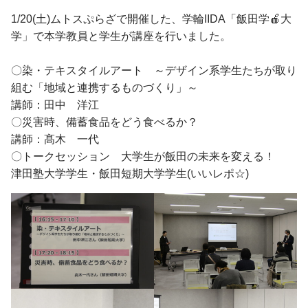
入学手続・納入金・授業料
クラブ・同好会
図書館トップ
助産学専攻
1/20(土)ムトスぷらざで開催した、学輪IIDA「飯田学🍎大
交通案内
利用案内
基礎教養科目・ゼミナール
学」で本学教員と学生が講座を行いました。
オープンキャンパス
利用規程
情報の探し方
〇染・テキスタイルアート ～デザイン系学生たちが取り
組む「地域と連携するものづくり」～
図書館活用術
公開講座トップ
講師：田中 洋江
地域連携センター
〇災害時、備蓄食品をどう食べるか？
講師：髙木 一代
公開講座一覧
〇トークセッション 大学生が飯田の未来を変える！
出張講座・出前講座・講師派遣
津田塾大学学生・飯田短期大学学生(いいレポ☆)
その他の講座一覧
子育て支援・わいわいひろば