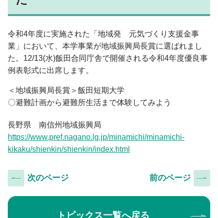
入学手続・納入金・授業料
クラブ・同好会
図書館トップ
助産学専攻
交通案内
利用案内
基礎教養科目・ゼミナール
オープンキャンパス
令和4年度に実施された「地域発 元気づくり支援金事
利用規程
業」において、本学事業が地域振興局長賞に選ばれまし
情報の探し方
た。12/13(水)飯田合同庁舎で開催される令和4年度優良事
図書館活用術
例表彰式に出席します。
公開講座トップ
地域連携センター
＜地域振興局長賞＞飯田短期大学
公開講座一覧
〇避難計画から避難所生活まで体験してみよう
出張講座・出前講座・講師派遣
長野県 南信州地域振興局
その他の講座一覧
https://www.pref.nagano.lg.jp/minamichi/minamichi-
子育て支援・わいわいひろば
kikaku/shienkin/shienkin/index.html
次のページ
前のページ
トピックス一覧へ戻る