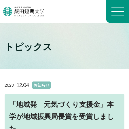
トピックス
大学概要トップ
建学の精神
トピックス一覧
学長メッセージ
学科・専攻の教育目的
学科案内トップ
教員プロフィール（職位）
生活科学学科生活科学専攻
施設トップ
12.04
2023
お知らせ
教員プロフィール（名前）
生活科学学科介護福祉専攻
アクセスマップ
沿革
生活科学学科食物栄養専攻
進路トップ
キャンパスマップ
よくある質問 FAQ
幼児教育学科
「地域発 元気づくり支援金」本
就職
キャンパスライフトップ
いいたん基礎教育通信
看護学科
進学・編入学
学が地域振興局長賞を受賞しまし
イベント
財務情報
養護教育専攻
卒業生インタビュー
入試情報トップ
学生生活経済学
地域看護学専攻
た