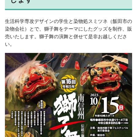
入学手続・納入金・授業料
クラブ・同好会
図書館トップ
助産学専攻
交通案内
利用案内
基礎教養科目・ゼミナール
オープンキャンパス
生活科学専攻デザインの学生と染物処スミツネ（飯田市の
利用規程
染物会社）とで、獅子舞をテーマにしたグッズを制作、販
情報の探し方
売いたします。獅子舞の演舞と併せて是非お越しくださ
図書館活用術
い。
公開講座トップ
地域連携センター
公開講座一覧
出張講座・出前講座・講師派遣
その他の講座一覧
子育て支援・わいわいひろば