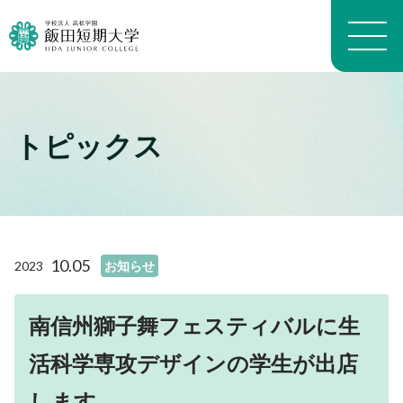
トピックス
大学概要トップ
建学の精神
トピックス一覧
学長メッセージ
学科・専攻の教育目的
学科案内トップ
教員プロフィール（職位）
生活科学学科生活科学専攻
施設トップ
10.05
2023
お知らせ
教員プロフィール（名前）
生活科学学科介護福祉専攻
アクセスマップ
沿革
生活科学学科食物栄養専攻
進路トップ
キャンパスマップ
よくある質問 FAQ
幼児教育学科
南信州獅子舞フェスティバルに生
就職
キャンパスライフトップ
いいたん基礎教育通信
看護学科
進学・編入学
活科学専攻デザインの学生が出店
イベント
財務情報
養護教育専攻
卒業生インタビュー
入試情報トップ
学生生活経済学
地域看護学専攻
します