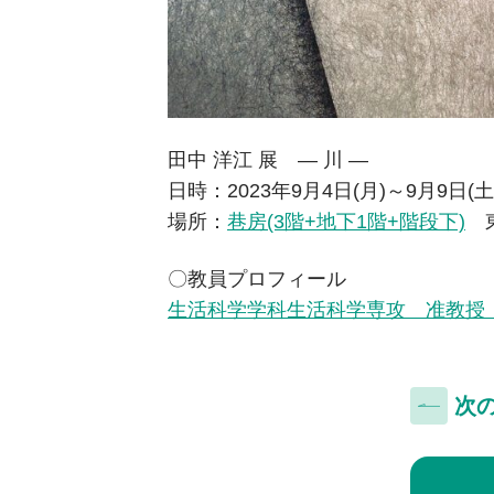
田中 洋江 展 ― 川 ―
日時：2023年9月4日(月)～9月9日(土)
場所：
巷房(3階+地下1階+階段下)
東
〇教員プロフィール
生活科学学科生活科学専攻 准教授
次