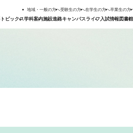
地域・一般の方へ
受験生の方へ
在学生の方へ
卒業生の方
要
トピックス
学科案内
施設
進路
キャンパスライフ
入試情報
図書