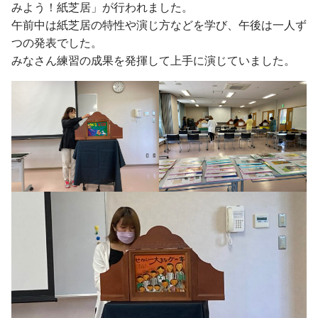
入学手続・納入金・授業料
みよう！紙芝居」が行われました。
クラブ・同好会
図書館トップ
助産学専攻
交通案内
午前中は紙芝居の特性や演じ方などを学び、午後は一人ず
利用案内
基礎教養科目・ゼミナール
つの発表でした。
オープンキャンパス
利用規程
みなさん練習の成果を発揮して上手に演じていました。
情報の探し方
図書館活用術
公開講座トップ
地域連携センター
公開講座一覧
出張講座・出前講座・講師派遣
その他の講座一覧
子育て支援・わいわいひろば