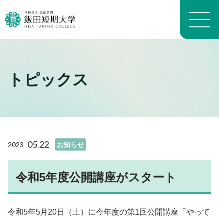
トピックス
大学概要トップ
建学の精神
トピックス一覧
学長メッセージ
学科・専攻の教育目的
学科案内トップ
教員プロフィール（職位）
生活科学学科生活科学専攻
施設トップ
05.22
2023
お知らせ
教員プロフィール（名前）
生活科学学科介護福祉専攻
アクセスマップ
沿革
生活科学学科食物栄養専攻
進路トップ
キャンパスマップ
よくある質問 FAQ
幼児教育学科
令和5年度公開講座がスタート
就職
キャンパスライフトップ
いいたん基礎教育通信
看護学科
進学・編入学
イベント
財務情報
養護教育専攻
卒業生インタビュー
入試情報トップ
学生生活経済学
令和5年5月20日（土）に今年度の第1回公開講座「やって
地域看護学専攻