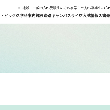
地域・一般の方へ
受験生の方へ
在学生の方へ
卒業生の方
要
トピックス
学科案内
施設
進路
キャンパスライフ
入試情報
図書