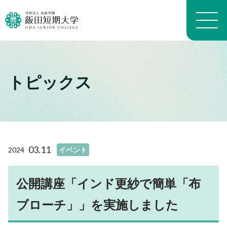
トピックス
大学概要トップ
建学の精神
トピックス一覧
学長メッセージ
学科・専攻の教育目的
学科案内トップ
教員プロフィール（職位）
生活科学学科生活科学専攻
施設トップ
03.11
2024
イベント
教員プロフィール（名前）
生活科学学科介護福祉専攻
アクセスマップ
沿革
生活科学学科食物栄養専攻
進路トップ
キャンパスマップ
よくある質問 FAQ
幼児教育学科
公開講座「インド更紗で簡単「布
就職
キャンパスライフトップ
いいたん基礎教育通信
看護学科
進学・編入学
ブローチ」」を実施しました
イベント
財務情報
養護教育専攻
卒業生インタビュー
入試情報トップ
学生生活経済学
地域看護学専攻