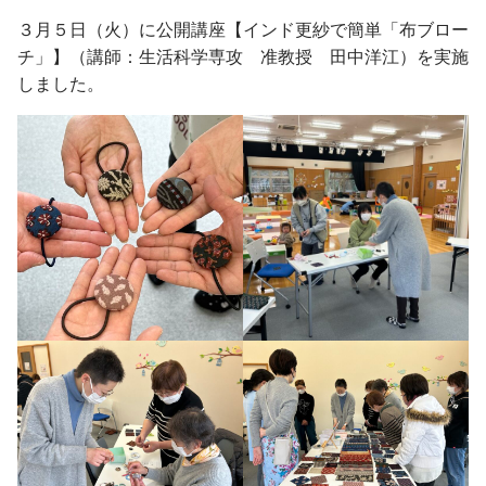
入学手続・納入金・授業料
クラブ・同好会
図書館トップ
助産学専攻
３月５日（火）に公開講座【インド更紗で簡単「布ブロー
交通案内
利用案内
基礎教養科目・ゼミナール
チ」】（講師：生活科学専攻 准教授 田中洋江）を実施
オープンキャンパス
利用規程
しました。
情報の探し方
図書館活用術
公開講座トップ
地域連携センター
公開講座一覧
出張講座・出前講座・講師派遣
その他の講座一覧
子育て支援・わいわいひろば