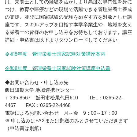
入学手続・納入金・授業料
は、栄養士としての経験を活かしより高度な専門性を身に
クラブ・同好会
図書館トップ
助産学専攻
交通案内
つけ、教育や医療などの現場で活躍できる管理栄養士養成
利用案内
基礎教養科目・ゼミナール
の支援、並びに国家試験の受験をめざす方を対象とした講
オープンキャンパス
利用規程
座です。スキルアップを目指す本学卒業生や、地域を支え
情報の探し方
る栄養士の皆様のお申し込みをお待ちしております。講座
図書館活用術
詳細・申込書は以下よりダウンロードしてください。
公開講座トップ
令和8年度 管理栄養士国家試験対策講座案内
地域連携センター
公開講座一覧
令和8年度 管理栄養士国家試験対策講座申込書
出張講座・出前講座・講師派遣
その他の講座一覧
◆お問い合わせ・申し込み先
子育て支援・わいわいひろば
飯田短期大学 地域連携センター
〒395-8567 飯田市松尾代田610 TEL：0265-22-
4467 FAX：0265-22-4468
電話によるお問い合わせ 月～金 9：00～17：00
※ 申し込みはFAXまたは郵送のみとさせていただきます
（申込書は別紙）