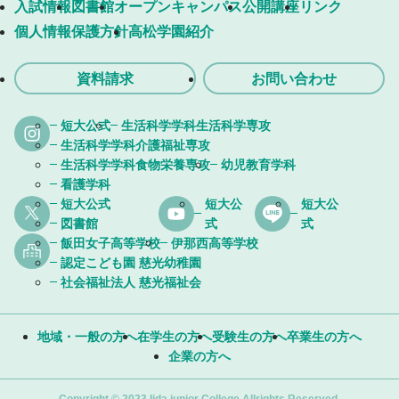
入試情報
図書館
オープンキャンパス
公開講座
リンク
個人情報保護方針
高松学園紹介
資料請求
お問い合わせ
短大公式
生活科学学科生活科学専攻
生活科学学科介護福祉専攻
生活科学学科食物栄養専攻
幼児教育学科
看護学科
短大公式
短大公
短大公
図書館
式
式
飯田女子高等学校
伊那西高等学校
認定こども園 慈光幼稚園
社会福祉法人 慈光福祉会
地域・一般の方へ
在学生の方へ
受験生の方へ
卒業生の方へ
企業の方へ
Copyright © 2023 Iida junior College Allrights Reserved.