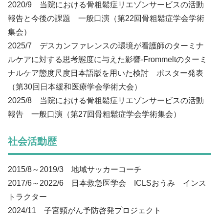
2020/9 当院における骨粗鬆症リエゾンサービスの活動
報告と今後の課題 一般口演（第22回骨粗鬆症学会学術
集会）
2025/7 デスカンファレンスの環境が看護師のターミナ
ルケアに対する思考態度に与えた影響-Frommeltのターミ
ナルケア態度尺度日本語版を用いた検討 ポスター発表
（第30回日本緩和医療学会学術大会）
2025/8 当院における骨粗鬆症リエゾンサービスの活動
報告 一般口演（第27回骨粗鬆症学会学術集会）
社会活動歴
2015/8～2019/3 地域サッカーコーチ
2017/6～2022/6 日本救急医学会 ICLSおうみ インス
トラクター
2024/11 子宮頸がん予防啓発プロジェクト