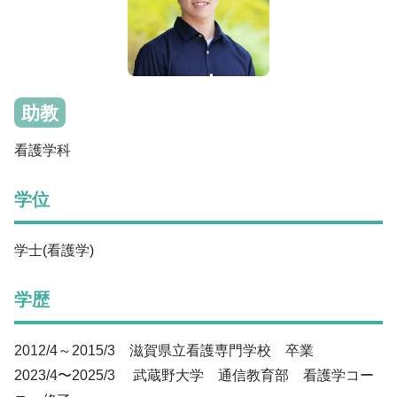
入学手続・納入金・授業料
クラブ・同好会
図書館トップ
助産学専攻
交通案内
利用案内
基礎教養科目・ゼミナール
オープンキャンパス
利用規程
情報の探し方
助教
図書館活用術
公開講座トップ
看護学科
地域連携センター
公開講座一覧
学位
出張講座・出前講座・講師派遣
その他の講座一覧
学士(看護学)
子育て支援・わいわいひろば
学歴
2012/4～2015/3 滋賀県立看護専門学校 卒業
2023/4〜2025/3 武蔵野大学 通信教育部 看護学コー