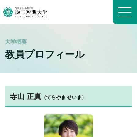
大学概要トップ
教員プロフィール
建学の精神
トピックス一覧
学長メッセージ
学科・専攻の教育目的
学科案内トップ
教員プロフィール（職位）
生活科学学科生活科学専攻
施設トップ
教員プロフィール（名前）
生活科学学科介護福祉専攻
寺山 正真
アクセスマップ
（てらやま せいま）
沿革
生活科学学科食物栄養専攻
進路トップ
キャンパスマップ
よくある質問 FAQ
幼児教育学科
就職
キャンパスライフトップ
いいたん基礎教育通信
看護学科
進学・編入学
イベント
財務情報
養護教育専攻
卒業生インタビュー
入試情報トップ
学生生活経済学
地域看護学専攻