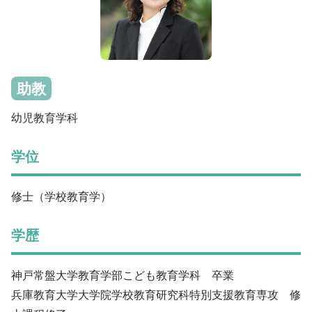
入学手続・納入金・授業料
クラブ・同好会
図書館トップ
助産学専攻
交通案内
利用案内
基礎教養科目・ゼミナール
オープンキャンパス
利用規程
情報の探し方
助教
図書館活用術
公開講座トップ
幼児教育学科
地域連携センター
公開講座一覧
学位
出張講座・出前講座・講師派遣
その他の講座一覧
修士（学校教育学）
子育て支援・わいわいひろば
学歴
神戸常盤大学教育学部こども教育学科 卒業
兵庫教育大学大学院学校教育研究科特別支援教育専攻 修