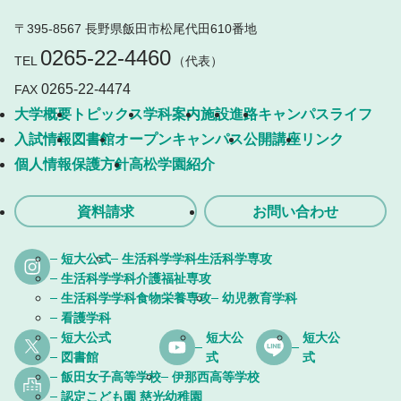
〒395-8567 長野県飯田市松尾代田610番地
0265-22-4460
TEL
（代表）
0265-22-4474
FAX
大学概要
トピックス
学科案内
施設
進路
キャンパスライフ
入試情報
図書館
オープンキャンパス
公開講座
リンク
個人情報保護方針
高松学園紹介
資料請求
お問い合わせ
短大公式
生活科学学科生活科学専攻
生活科学学科介護福祉専攻
生活科学学科食物栄養専攻
幼児教育学科
看護学科
短大公式
短大公
短大公
図書館
式
式
飯田女子高等学校
伊那西高等学校
認定こども園 慈光幼稚園