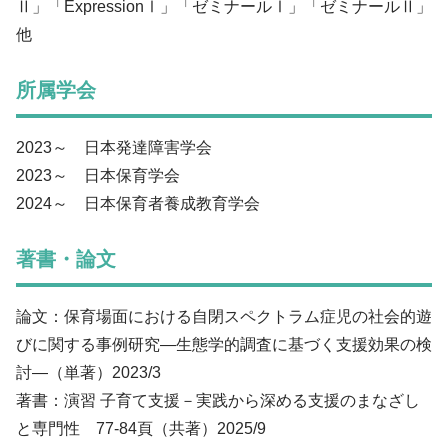
Ⅱ」「ExpressionⅠ」「ゼミナールⅠ」「ゼミナールⅡ」
他
所属学会
2023～ 日本発達障害学会
2023～ 日本保育学会
2024～ 日本保育者養成教育学会
著書・論文
論文：保育場面における自閉スペクトラム症児の社会的遊
びに関する事例研究―生態学的調査に基づく支援効果の検
討―（単著）2023/3
著書：演習 子育て支援－実践から深める支援のまなざし
と専門性 77-84頁（共著）2025/9