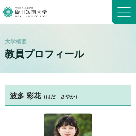
大学概要トップ
教員プロフィール
建学の精神
トピックス一覧
学長メッセージ
学科・専攻の教育目的
学科案内トップ
教員プロフィール（職位）
生活科学学科生活科学専攻
施設トップ
教員プロフィール（名前）
生活科学学科介護福祉専攻
波多 彩花
アクセスマップ
（はだ さやか）
沿革
生活科学学科食物栄養専攻
進路トップ
キャンパスマップ
よくある質問 FAQ
幼児教育学科
就職
キャンパスライフトップ
いいたん基礎教育通信
看護学科
進学・編入学
イベント
財務情報
養護教育専攻
卒業生インタビュー
入試情報トップ
学生生活経済学
地域看護学専攻