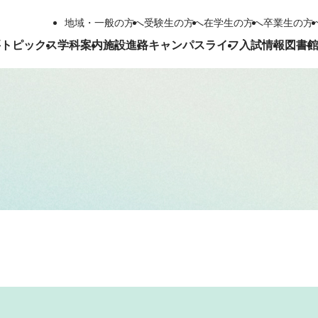
地域・一般の方へ
受験生の方へ
在学生の方へ
卒業生の方
要
トピックス
学科案内
施設
進路
キャンパスライフ
入試情報
図書